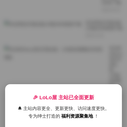
20GB 下载
2026-04-19
绮太郎美女写真合集
129套20GB资源下载
2025-11-28
绮太郎
(Kitaro)
美女写
真合
集：
129套
高清图
集
20GB
完整版
🎉 LoLo屋 主站已全面更新
2025-
🔔 主站内容更全、更新更快、访问速度更快。
11-27
专为绅士打造的
福利资源聚集地
！