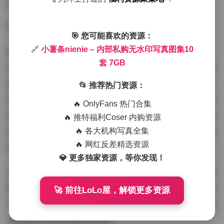
原图获取:
小薯条nienie – 内部私购无水印写真图集10套 7GB
🎯 您可能喜欢的资源：
🔗
小薯条nienie – 内部私购无水印写真图集10
整套写真在光影、服装与场景的选择上都经过了精心的安
套 7GB
排，每一组都有其独特的叙事线索，却又在整体风格上保持
着一致的柔美与力量感。观者在浏览时能够感受到模特在不
📂 推荐热门资源：
同环境下的气质变化——从海边的柔和、老巷的复古、工作
🔥 OnlyFans 热门合集
室的锐利、山溪的自然、霓虹的未来、电影院的怀旧、温室
🔥 推特福利Coser 内购资源
🔥 各大机构写真全集
的清新、仓库的硬朗、花海的浪漫到屋顶的沉思，每一种情
🔥 网红反差精选资源
绪都被细腻地捕捉下来。
💎 更多独家资源，等你发现！
这样的资源合集不仅提供了高质量的视觉素材，也为喜欢细
腻光影与情感表达的创作者们提供了丰富的参考。无论是作
🚀 前往LoLo屋，解锁更多资源
为个人收藏还是二次创作的素材，这十套写真都能在不同的
使用场景中发挥出独特的价值。